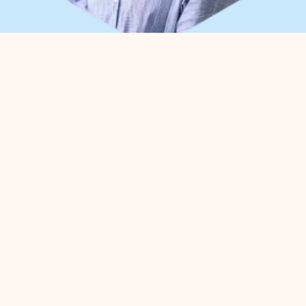
Que pouvons-nous faire
pour vous ?
Vous pouvez nous contacter pour
toute question entrepreneuriale.
Contactez sans engagement notre
gestionnaire de parc
Meggy
Blanken
: