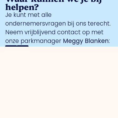
helpen?
Je kunt met alle
ondernemersvragen bij ons terecht.
Neem vrijblijvend contact op met
onze parkmanager
Meggy Blanken
:
Organisatie
Voor
Bedrijventerreinen
Veiligheid
ondernemers
Over ons
Trade Port
Collectieve
Werkorganisatie
Parkmanagement
Trade Port
camerabewa
Bestuur
Belangenbehartiging
zuid
Keurmerk