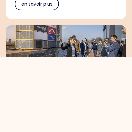
en savoir plus
Circulair en gezond
bouwen brengt
koplopers in de
bouwsector samen