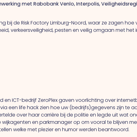
werking met Rabobank Venlo, Interpolis, Veiligheidsre
 bij de Risk Factory Limburg-Noord, waar ze zagen hoe vri
heid, verkeersveiligheid, pesten en veilig omgaan met het i
en ICT-bedrijf ZeroPlex gaven voorlichting over internetb
n via een life hack zien hoe uw (bedrijfs)gegevens zijn te 
telde over haar carrière bij de politie en legde uit wat on
e wijkagenten en parkmanager op om vooral te blijven mel
ellen welke met plezier en humor werden beantwoord.