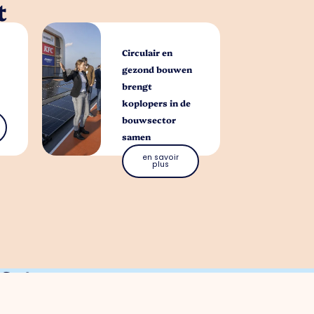
t
Circulair en
gezond bouwen
brengt
koplopers in de
bouwsector
samen
en savoir
plus
aire pour vous ?
estion entrepreneuriale. Contactez