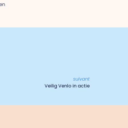
gen
suivant
Veilig Venlo in actie