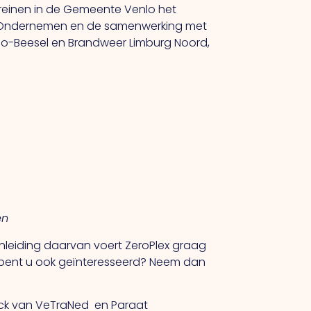
erreinen in de Gemeente Venlo het
lig Ondernemen en de samenwerking met
nlo-Beesel en Brandweer Limburg Noord,
en
leiding daarvan voert ZeroPlex graag
ar bent u ook geïnteresseerd? Neem dan
ruck van VeTraNed en Paraat