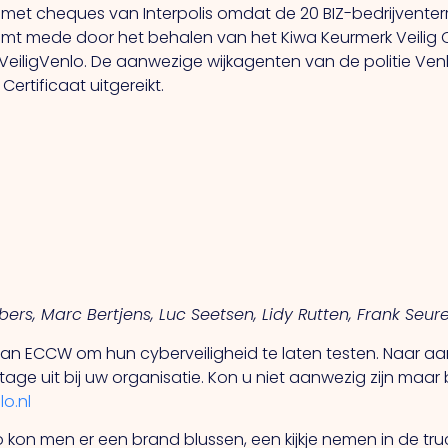
ast met cheques van Interpolis omdat de 20 BIZ-bedrijvent
it komt mede door het behalen van het Kiwa Keurmerk Vei
VeiligVenlo. De aanwezige wijkagenten van de politie Ve
rtificaat uitgereikt.
ers, Marc Bertjens, Luc Seetsen, Lidy Rutten, Frank Seur
n ECCW om hun cyberveiligheid te laten testen. Naar aan
rtage uit bij uw organisatie. Kon u niet aanwezig zijn ma
o.nl
Zo kon men er een brand blussen, een kijkje nemen in de t