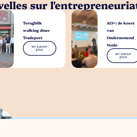
elles sur l'entrepreneuria
Terugblik
ALV+: de koers
walking diner
van
Tradeport
Ondernemend
Venlo
en savoir
plus
en savoir
plus
Que pouvons-nous f
Vous pouvez nous contacter pour toute qu