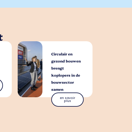
t
Circulair en
gezond bouwen
brengt
koplopers in de
bouwsector
samen
en savoir
plus