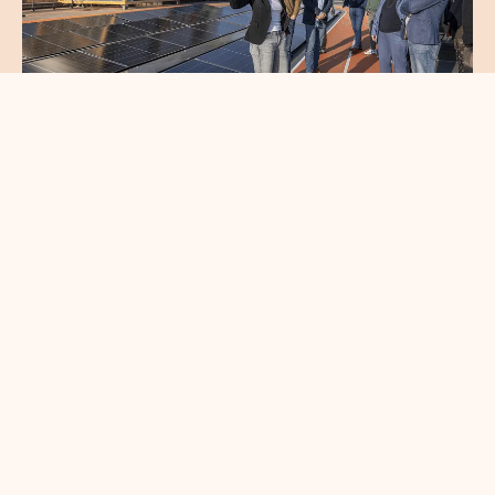
Circulair en gezond
bouwen brengt
koplopers in de
bouwsector samen
en savoir plus