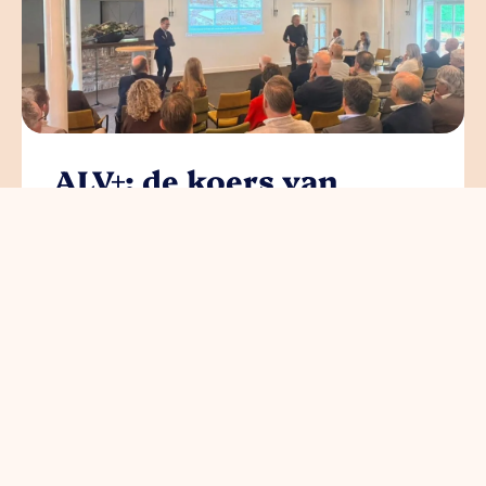
ALV+: de koers van
Ondernemend Venlo
read more