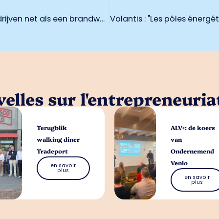
‘Normaliseer cyberaanvaltesten bij bedrijven net als een brandweeroefening’
elles sur l'entrepreneuria
Terugblik
ALV+: de koers
walking diner
van
Tradeport
Ondernemend
Venlo
en savoir
plus
en savoir
plus