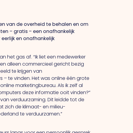
en van de overheid te behalen en om
en – gratis – een onafhankelijk
eerlijk en onafhankelijk
n het gas af. “Ik liet een medewerker
en alleen commercieel gericht bezig
eld te krijgen van
 – te vinden. Het was online één grote
nline marketingbureau. Als ik zelf al
computers deze informatie ooit vinden?”
an verduurzaming. Dit leidde tot de
 zich de klimaat- en milieu-
ederland te verduurzamen.”
urs langs voor een persoonlijk gesprek