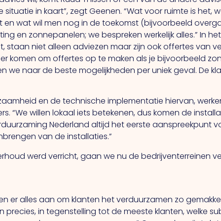
situatie in kaart”, zegt Geenen. “Wat voor ruimte is het
uikt en wat wil men nog in de toekomst (bijvoorbeeld overg
ting en zonnepanelen; we bespreken werkelijk alles.” In h
t, staan niet alleen adviezen maar zijn ook offertes van ve
r komen om offertes op te maken als je bijvoorbeeld zonne
en we naar de beste mogelijkheden per uniek geval. De klant
urzaamheid en de technische implementatie hiervan, we
. “We willen lokaal iets betekenen, dus komen de instal
 Verduurzaming Nederland altijd het eerste aanspreekpunt 
brengen van de installaties.”
derhoud werd verricht, gaan we nu de bedrijventerreinen
 er alles aan om klanten het verduurzamen zo gemakkelij
ten precies, in tegenstelling tot de meeste klanten, welke 