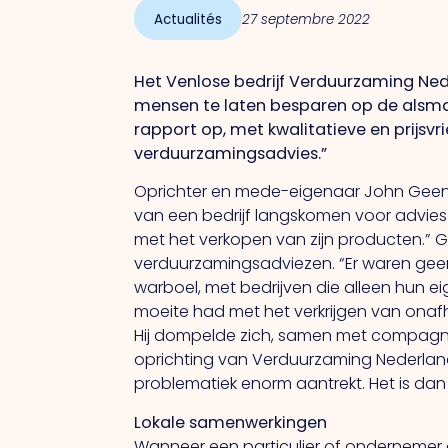
Actualités
27 septembre 2022
Het Venlose bedrijf Verduurzaming Ne
mensen te laten besparen op de alsmaar
rapport op, met kwalitatieve en prijsvr
verduurzamingsadvies.”
Oprichter en mede-eigenaar John Geenen 
van een bedrijf langskomen voor advies
met het verkopen van zijn producten.” G
verduurzamingsadviezen. “Er waren geen
warboel, met bedrijven die alleen hun ei
moeite had met het verkrijgen van onafh
Hij dompelde zich, samen met compagnon
oprichting van Verduurzaming Nederland.
problematiek enorm aantrekt. Het is da
Lokale samenwerkingen
Wanneer een particulier of ondernemer a