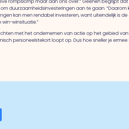
ieve rompslomp maar aan ons over.” Geenen begrijpt dat 
ken om duurzaamheidsinvesteringen aan te gaan. “Daarom ka
ningen kan men rendabel investeren, want uiteindelijk is 
 win-winsituatie.”
wachten met het ondernemen van actie op het gebied van 
ch personeelstekort loopt op. Dus hoe sneller je ermee be