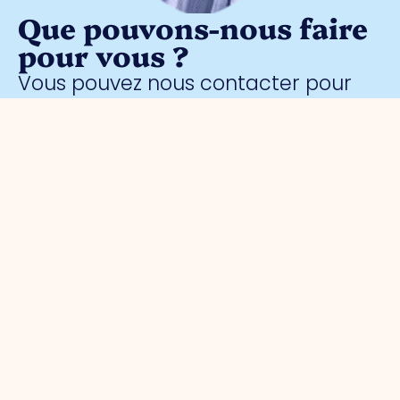
Que pouvons-nous faire
pour vous ?
Vous pouvez nous contacter pour
toute question entrepreneuriale.
Contactez sans engagement notre
gestionnaire de parc
Meggy
Blanken
:
Organisation
Pour les
Parcs
Sécurité
entrepreneurs
d'activités
A propos
Surveillance