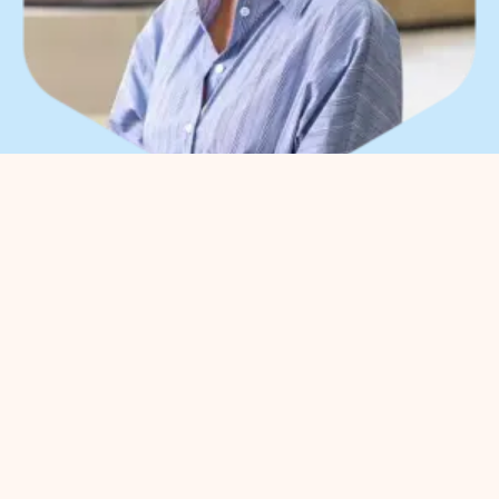
Que pouvons-nous faire
pour vous ?
Vous pouvez nous contacter pour
toute question entrepreneuriale.
Contactez sans engagement notre
gestionnaire de parc
Meggy
Blanken
: