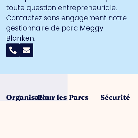
toute question entrepreneuriale.
Contactez sans engagement notre
gestionnaire de parc
Meggy
Blanken
:
Organisation
Pour les
Parcs
Sécurité
entrepreneurs
d'activités
A propos
Surveillance
de nous
Gestion du
Port de
collective
Organisation
parc
commerce
par caméra
du travail
Défense
Port de
La marque
Conseil
des
commerce
de