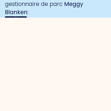
gestionnaire de parc
Meggy
Blanken
:
Organisation
Pour les
Parcs
Sécurité
entrepreneurs
d'activités
A propos
Surveillance
de nous
Gestion du
Port de
collective
Organisation
parc
commerce
par caméra
du travail
Défense
Port de
La marque
Conseil
des
commerce
de
d'administration
intérêts
sud
l'entreprise
Collaborations
Projets
Noorderpoort
sûre