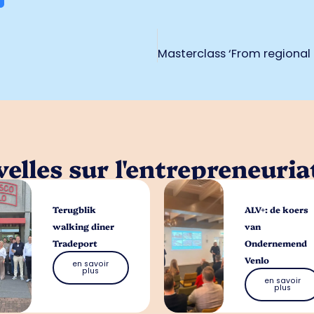
elles sur l'entrepreneuria
Terugblik
ALV+: de koers
walking diner
van
Tradeport
Ondernemend
Venlo
en savoir
plus
en savoir
plus