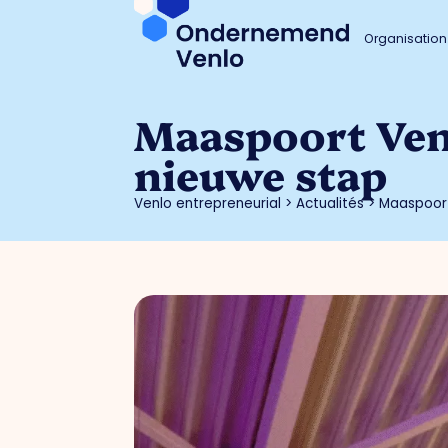
Organisation
Maaspoort Venl
nieuwe stap
Venlo entrepreneurial
>
Actualités
>
Maaspoort