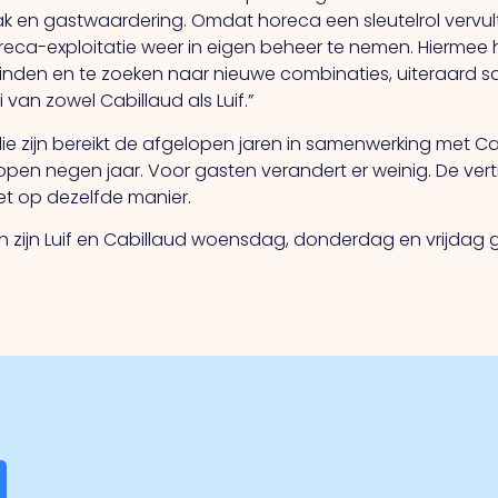
ak en gastwaardering. Omdat horeca een sleutelrol vervul
eca-exploitatie weer in eigen beheer te nemen. Hiermee h
inden en te zoeken naar nieuwe combinaties, uiteraard
van zowel Cabillaud als Luif.”
die zijn bereikt de afgelopen jaren in samenwerking met 
open negen jaar. Voor gasten verandert er weinig. De ver
et op dezelfde manier.
zijn Luif en Cabillaud woensdag, donderdag en vrijdag g