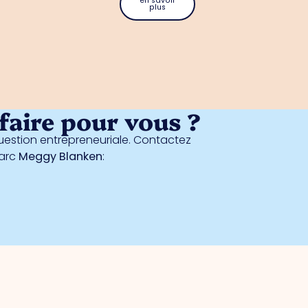
en savoir
plus
aire pour vous ?
estion entrepreneuriale. Contactez
parc
Meggy Blanken
: