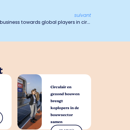
suivant
Masterclass ‘From regional business towards global players in circular transitions’
t
Circulair en
gezond bouwen
brengt
koplopers in de
bouwsector
samen