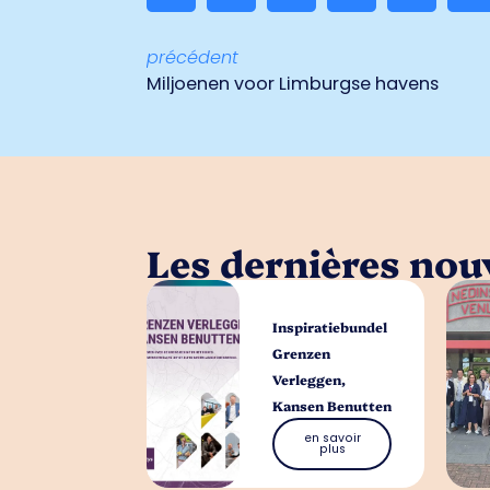
précédent
Mil­joe­nen voor Lim­burg­se ha­vens
Les dernières nouv
Inspiratiebundel
Grenzen
Verleggen,
Kansen Benutten
en savoir
plus