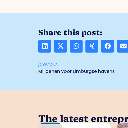
Share this post:
previous
Mil­joe­nen voor Lim­burg­se ha­vens
The latest entrep