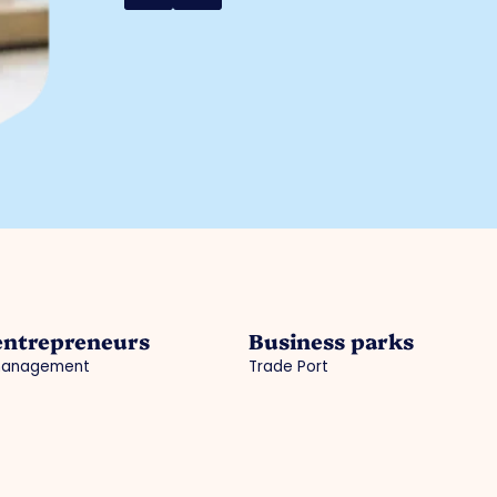
entrepreneurs
Business parks
management
Trade Port
acy
Trade Port south
gic projects
Noorderpoort
ss Investment Zone (BIZ)
Chickweed
ties / agenda
cal information municipality