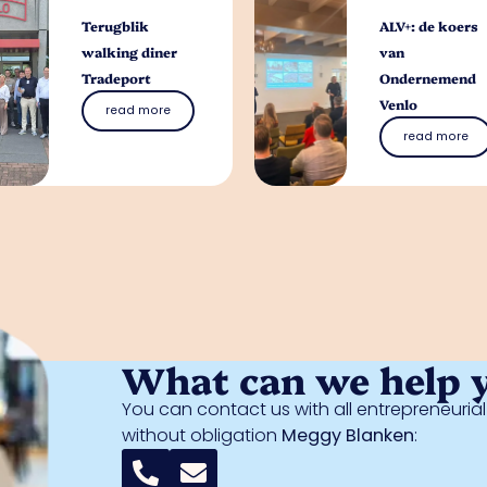
Terugblik
ALV+: de koers
walking diner
van
Tradeport
Ondernemend
Venlo
read more
read more
What can we help 
You can contact us with all entrepreneuri
without obligation
Meggy Blanken
: