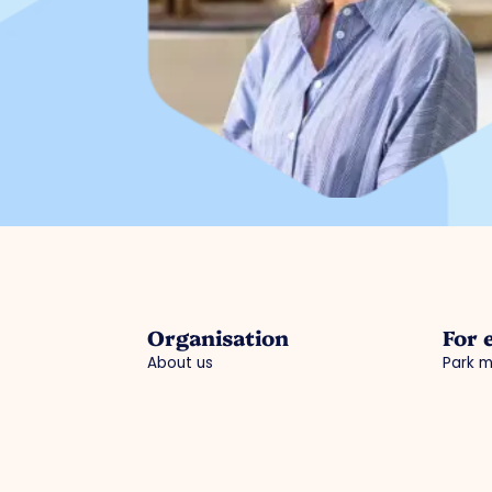
Organisation
For 
About us
Park 
Work organisation
Advoc
Board
Strate
Collaborations
Busine
Departments
Activi
Expertisegroepen
Practi