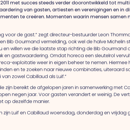
2011 met succes steeds verder doorontwikkeld tot multi
aardering van gasten, artiesten en verenigingen en in di
momenten te creëren. Momenten waarin mensen samen mo
aring voor de gast.” zegt directeur-bestuurder Leon Thom
en Bib Gourmand vermelding, ook wel de halve Michelin s
au en willen we die laatste stap richting de Bib Gourmand
ak en gastwaardering. Omdat horeca een sleutelrol vervul
eca-exploitatie weer in eigen beheer te nemen. Hiermee h
inden en te zoeken naar nieuwe combinaties, uiteraard
van zowel Cabillaud als Luif.”
die zijn bereikt de afgelopen jaren in samenwerking met 
open negen jaar. Voor gasten verandert er weinig. De ver
et op dezelfde manier.
zijn Luif en Cabillaud woensdag, donderdag en vrijdag g