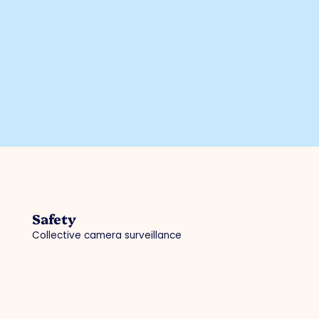
Safety
Collective camera surveillance
Hallmark for Safe Enterprise
AED locations
Police / digital declaration