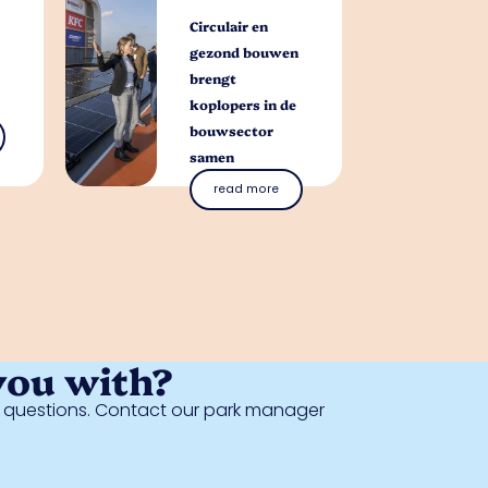
Circulair en
gezond bouwen
brengt
koplopers in de
bouwsector
samen
read more
you with?
al questions. Contact our park manager