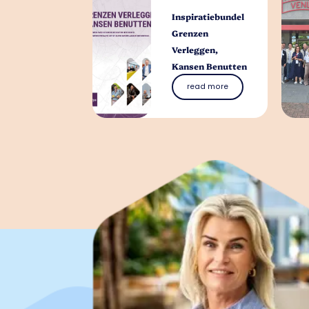
Inspiratiebundel
Grenzen
Verleggen,
Kansen Benutten
read more