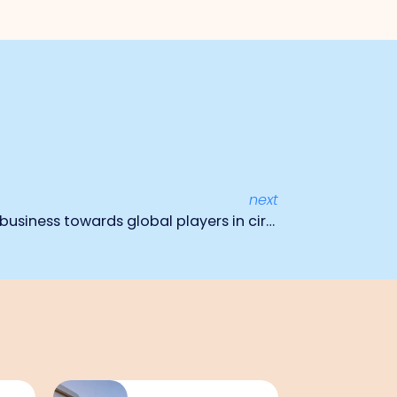
next
Masterclass ‘From regional business towards global players in circular transitions’