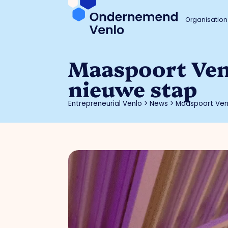
Organisation
Maaspoort Venl
nieuwe stap
Entrepreneurial Venlo
>
News
>
Maaspoort Venl