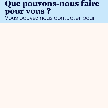
Que pouvons-nous faire
pour vous ?
Vous pouvez nous contacter pour
toute question entrepreneuriale.
Contactez sans engagement notre
gestionnaire de parc
Meggy
Blanken
:
Organisation
Pour les
Parcs
Sécurité
entrepreneurs
d'activités
A propos
Surveillance