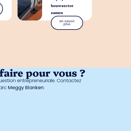
bouwsector
samen
en savoir
plus
aire pour vous ?
estion entrepreneuriale. Contactez
parc
Meggy Blanken
: