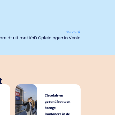
suivant
breidt uit met KnD Opleidingen in Venlo
t
Circulair en
gezond bouwen
brengt
koplopers in de