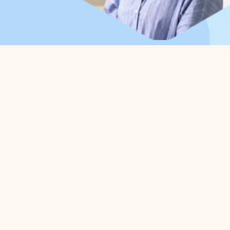
Organisation
Pour
A propos de nous
Gestio
Organisation du travail
Défens
Conseil d'administration
Projet
Collaborations
Zone d
Départements
entrep
Expertisegroepen
Activi
Infor
Gestion du parc
Proj
Parc d'activités : propre, complet, sûr
Une in