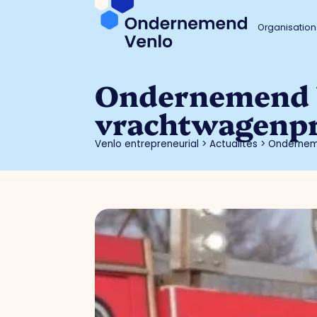
Organisation
Ondernemend V
vrachtwagenp
Venlo entrepreneurial
>
Actualités
>
Ondernem