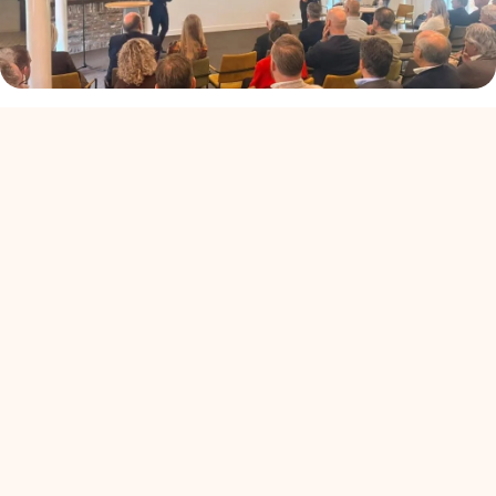
ALV+: de koers van
Ondernemend Venlo
en savoir plus