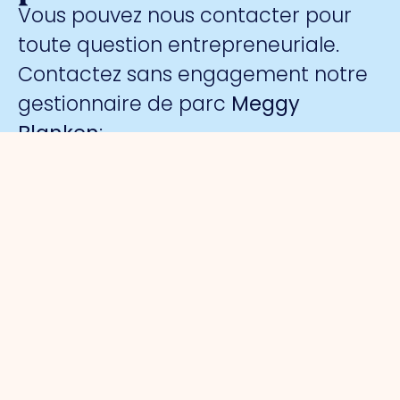
Vous pouvez nous contacter pour
toute question entrepreneuriale.
Contactez sans engagement notre
gestionnaire de parc
Meggy
Blanken
:
Organisation
Pour les
Parcs
Sécurité
entrepreneurs
d'activités
A propos
Surveillance
de nous
Gestion du
Port de
collective
Organisation
parc
commerce
par caméra
du travail
Défense
Port de
La marque