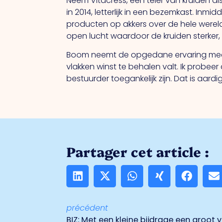
Neem Vitacress, een teler van kruiden als
in 2014, letterlijk in een bezemkast. Inm
producten op akkers over de hele wereld.
open lucht waardoor de kruiden sterker, 
Boom neemt de opgedane ervaring mee i
vlakken winst te behalen valt. Ik probeer
bestuurder toegankelijk zijn. Dat is aard
Partager cet article :
précédent
BIZ: Met een kleine bijdrage een groot 