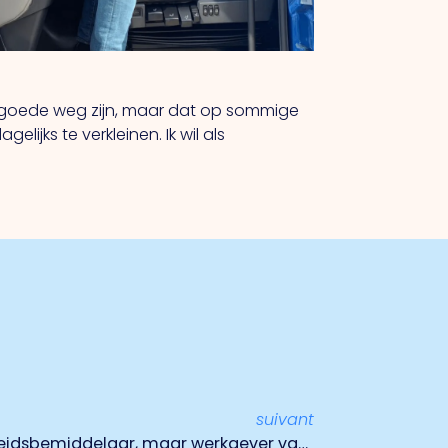
e goede weg zijn, maar dat op sommige
lijks te verkleinen. Ik wil als
suivant
Techsharks: Niet zozeer arbeidsbemiddelaar, maar werkgever van de toekomst