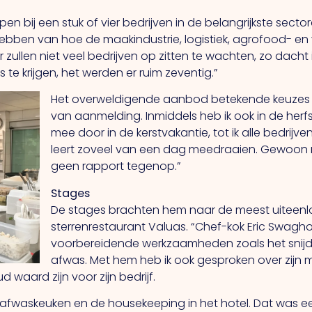
pen bij een stuk of vier bedrijven in de belangrijkste sect
bben van hoe de maakindustrie, logistiek, agrofood- en v
llen niet veel bedrijven op zitten te wachten, zo dacht ik
s te krijgen, het werden er ruim zeventig.”
Het overweldigende aanbod betekende keuzes 
van aanmelding. Inmiddels heb ik ook in de herf
mee door in de kerstvakantie, tot ik alle bedrijve
leert zoveel van een dag meedraaien. Gewoon m
geen rapport tegenop.”
Stages
De stages brachten hem naar de meest uiteenl
sterrenrestaurant Valuas. “Chef-kok Eric Swagh
voorbereidende werkzaamheden zoals het snijd
afwas. Met hem heb ik ook gesproken over zijn 
waard zijn voor zijn bedrijf.
 afwaskeuken en de housekeeping in het hotel. Dat was e