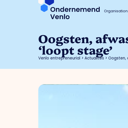
Organisation
Oogsten, afwa
‘loopt stage’
Venlo entrepreneurial
>
Actualités
>
Oogsten, 