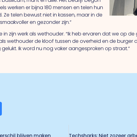
 basilicum, munt en dille. Het bedrijf begon
iddels werken er bijna 180 mensen en telen hun
 Ze telen bewust niet in kassen, maar in de
smaakvoller en gezonder zijn.”
n zijn werk als wethouder. “Ik heb ervaren dat we op d
 als wethouder de kloof tussen de overheid en de burger dage
ig gelukt. Ik word nu nog vaker aangesproken op straat.”
verschil blijven maken