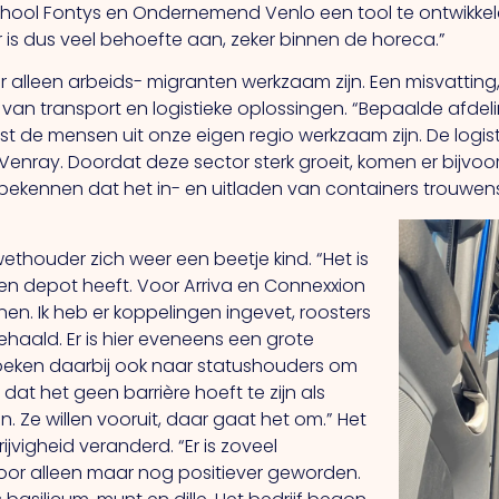
chool Fontys en Ondernemend Venlo een tool te ontwikke
r is dus veel behoefte aan, zeker binnen de horeca.”
er alleen arbeids- migranten werkzaam zijn. Een misvatti
s van transport en logistieke oplossingen. “Bepaalde afdel
uist de mensen uit onze eigen regio werkzaam zijn. De logi
 Venray. Doordat deze sector sterk groeit, komen er bijvoo
 bekennen dat het in- en uitladen van containers trouwens 
wethouder zich weer een beetje kind. “Het is
 een depot heeft. Voor Arriva en Connexxion
en. Ik heb er koppelingen ingevet, roosters
haald. Er is hier eveneens een grote
eken daarbij ook naar statushouders om
dat het geen barrière hoeft te zijn als
. Ze willen vooruit, daar gaat het om.” Het
jvigheid veranderd. “Er is zoveel
door alleen maar nog positiever geworden.