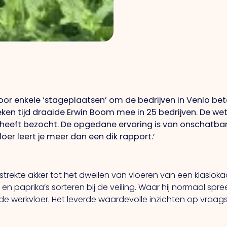
or enkele ‘stageplaatsen’ om de bedrijven in Venlo bete
eken tijd draaide Erwin Boom mee in 25 bedrijven. De 
n heeft bezocht. De opgedane ervaring is van onschatb
oer leert je
meer dan een dik rapport.’
rekte akker tot het dweilen van vloeren van een klaslok
en paprika’s sorteren bij de veiling. Waar hij normaal spre
werkvloer. Het leverde waardevolle inzichten op vraagst