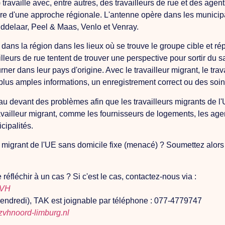
travaille avec, entre autres, des travailleurs de rue et des ag
adre d'une approche régionale. L'antenne opère dans les municip
ddelaar, Peel & Maas, Venlo et Venray.
 dans la région dans les lieux où se trouve le groupe cible et r
illeurs de rue tentent de trouver une perspective pour sortir du s
ner dans leur pays d'origine. Avec le travailleur migrant, le tra
e plus amples informations, un enregistrement correct ou des so
 au devant des problèmes afin que les travailleurs migrants de 
travailleur migrant, comme les fournisseurs de logements, les age
cipalités.
 migrant de l'UE sans domicile fixe (menacé) ? Soumettez alors
fléchir à un cas ? Si c'est le cas, contactez-nous via :
ZVH
vendredi), TAK est joignable par téléphone : 077-4779747
zvhnoord-limburg.nl