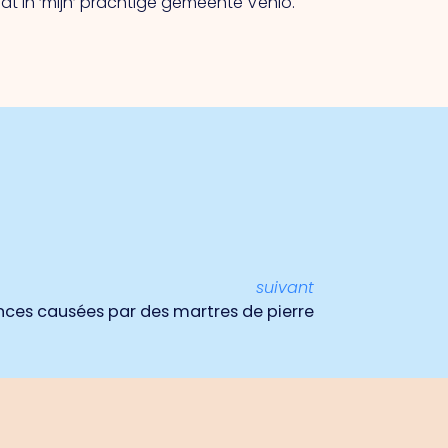
t in ‘mijn’ prachtige gemeente Venlo.
suivant
ces causées par des martres de pierre