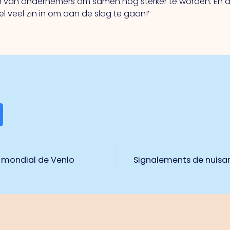
en van ondernemers om samen nóg sterker te worden. En dá
el veel zin in om aan de slag te gaan!’
é mondial de Venlo
Signalements de nuisan