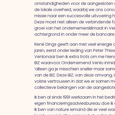
omstandigheden voor de aangesloten on
de lokale overheid, waarbij we ons conc
missie naar een succesvolle uitvoering
Deze moet niet alleen de verbindende fac
groei van het ondernemersklimaat in Venl
achtergrond in onder meer de bancaire
René Dings geeft aan met veel energie a
jaren, eerst onder leiding van Peter Th
Venlonaar ben ik extra trots om me hier
BIZ waarvoor Ondernemend Venlo inmiddel
‘alleen ga je misschien sneller maar sa
van de BIZ. Deze BIZ, van deze omvang, 
volste vertrouwen in dat we er samen m
collectieve belangen van de aangeslot
Ik ben al sinds 1991 werkzaam in het be
eigen financieringsadviesbureau doe ik
Ik ben van nature iemand die er veel w