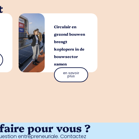
t
Circulair en
gezond bouwen
brengt
koplopers in de
bouwsector
samen
en savoir
plus
aire pour vous ?
estion entrepreneuriale. Contactez