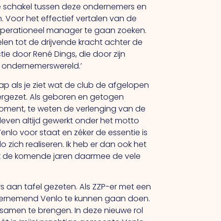
e schakel tussen deze ondernemers en
. Voor het effectief vertalen van de
 operationeel manager te gaan zoeken.
elen tot de drijvende kracht achter de
ie door René Dings, die door zijn
e ondernemerswereld.’
ap als je ziet wat de club de afgelopen
neergezet. Als geboren en getogen
moment, te weten de verlenging van de
leven altijd gewerkt onder het motto
enlo voor staat en zéker de essentie is
zich realiseren. Ik heb er dan ook het
ok de komende jaren daarmee de vele
s aan tafel gezeten. Als ZZP-er met een
Ondernemend Venlo te kunnen gaan doen.
samen te brengen. In deze nieuwe rol