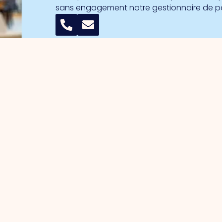
sans engagement notre gestionnaire de 
 les entrepreneurs
Parcs d'activités
n du parc
Port de commerce
e des intérêts
Port de commerce sud
s stratégiques
Noorderpoort