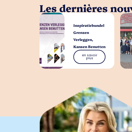
Les dernières nouv
Inspiratiebundel
Grenzen
Verleggen,
Kansen Benutten
en savoir
plus