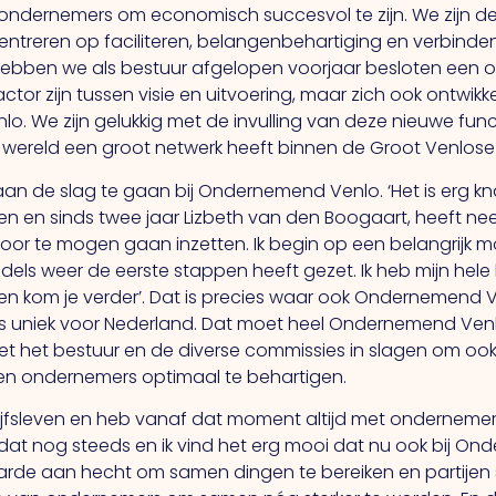
dernemers om economisch succesvol te zijn. We zijn d
entreren op faciliteren, belangenbehartiging en verbinden
 hebben we als bestuur afgelopen voorjaar besloten een
tor zijn tussen visie en uitvoering, maar zich ook ontwikk
o. We zijn gelukkig met de invulling van deze nieuwe funct
 wereld een groot netwerk heeft binnen de Groot Venlos
an de slag te gaan bij Ondernemend Venlo. ‘Het is erg kn
issen en sinds twee jaar Lizbeth van den Boogaart, heeft 
voor te mogen gaan inzetten. Ik begin op een belangrijk 
s weer de eerste stappen heeft gezet. Ik heb mijn hele 
men kom je verder’. Dat is precies waar ook Ondernemend V
is uniek voor Nederland. Dat moet heel Ondernemend Venlo 
et het bestuur en de diverse commissies in slagen om o
en ondernemers optimaal te behartigen.
drijfsleven en heb vanaf dat moment altijd met ondernemer
 dat nog steeds en ik vind het erg mooi dat nu ook bij 
aarde aan hecht om samen dingen te bereiken en partijen 