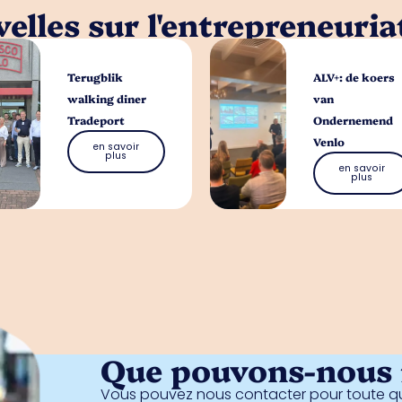
elles sur l'entrepreneuria
Terugblik
ALV+: de koers
walking diner
van
Tradeport
Ondernemend
Venlo
en savoir
plus
en savoir
plus
Que pouvons-nous f
Vous pouvez nous contacter pour toute qu