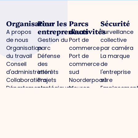
Organisation
Pour les
Parcs
Sécurité
entrepreneurs
d'activités
A propos
Surveillance
de nous
Gestion du
Port de
collective
Organisation
parc
commerce
par caméra
du travail
Défense
Port de
La marque
Conseil
des
commerce
de
d'administration
intérêts
sud
l'entreprise
Collaborations
Projets
Noorderpoort
sûre
Départements
stratégiques
Mouron
Emplacemen
Expertisegroepen
Zone
des
des DEA
d'investissement
oiseaux
Police /
pour les
déclaration
entreprises (ZIE)
numérique
Activités /
agenda