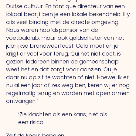
Duitse cultuur.
En tant que
directeur van een
lokaal bedrijf ben je een lokale bekendheid.
Il y
a
is veel binding met de directe omgeving.
Nous
waren hoofdsponsor van de
voetbalclub, maar ook geldschieter van het
jaarlijkse brandweerfeest.
Cela
moet en je
krijgt er veel voor terug.
Qui
het niet doet, is
gezien. Iedereen binnen de gemeenschap
weet het en dat zorgt voor aanzien.
Ou
je
daar nu op zit te wachten of niet. Hoewel ik er
nu al een jaar of zes weg ben, keren wij er nog
regelmatig terug en worden met open armen
ontvangen.”
‘Zie klachten als een kans,
niet als
een risico’
Zelf de koers bepalen