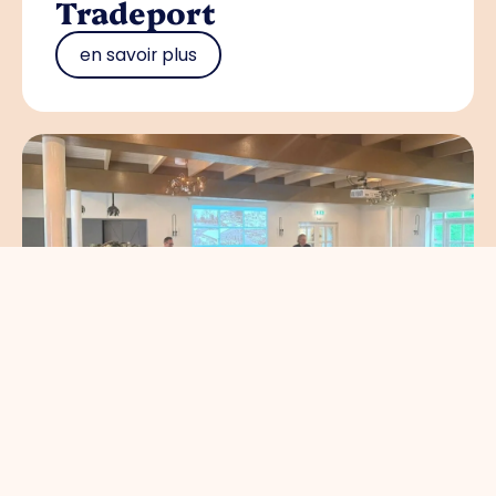
Tradeport
en savoir plus
ALV+: de koers van
Ondernemend Venlo
en savoir plus