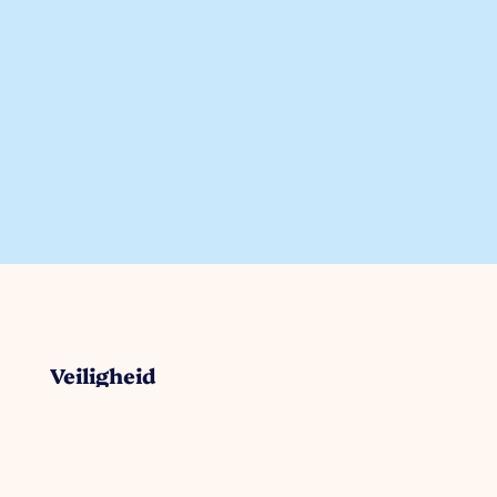
Veiligheid
Collectieve camerabewaking
Keurmerk Veilig Ondernemen
AED locaties
Politie / digitale aangifte