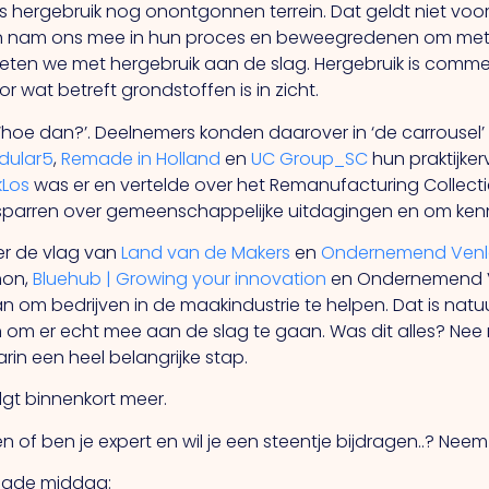
is hergebruik nog onontgonnen terrein. Dat geldt niet voo
n nam ons mee in hun proces en beweegredenen om met h
eten we met hergebruik aan de slag. Hergebruik is commer
wat betreft grondstoffen is in zicht.
hoe dan?’. Deelnemers konden daarover in ‘de carrousel’
dular5
,
Remade in Holland
en
UC Group_SC
hun praktijke
Los
was er en vertelde over het Remanufacturing Collectief
e sparren over gemeenschappelijke uitdagingen en om ken
er de vlag van
Land van de Makers
en
Ondernemend Ven
non,
Bluehub | Growing your innovation
en Ondernemend Venl
n om bedrijven in de maakindustrie te helpen. Dat is natuurl
m er echt mee aan de slag te gaan. Was dit alles? Nee natu
arin een heel belangrijke stap.
lgt binnenkort meer.
n of ben je expert en wil je een steentje bijdragen..? Ne
aagde middag: