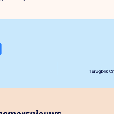
Terugblik O
rnemersnieuws