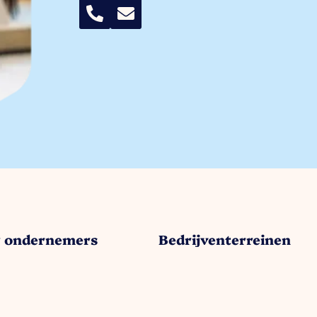
r ondernemers
Bedrijventerreinen
anagement
Trade Port
enbehartiging
Trade Port zuid
gische projecten
Noorderpoort
ven Investerings Zone (BIZ)
Spikweien
teiten / agenda