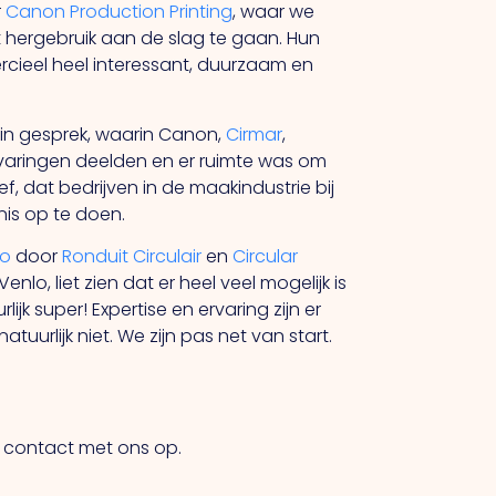
r
Canon Production Printing
, waar we
ergebruik aan de slag te gaan. Hun
cieel heel interessant, duurzaam en
 in gesprek, waarin Canon,
Cirmar
,
rvaringen deelden en er ruimte was om
, dat bedrijven in de maakindustrie bij
nis op te doen.
lo
door
Ronduit Circulair
en
Circular
o, liet zien dat er heel veel mogelijk is
ijk super! Expertise en ervaring zijn er
urlijk niet. We zijn pas net van start.
em contact met ons op.