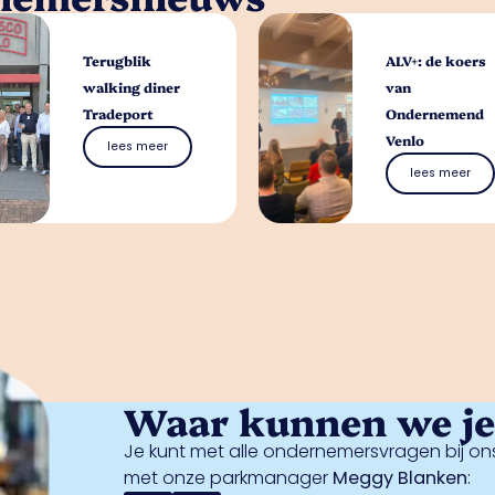
Terugblik
ALV+: de koers
walking diner
van
Tradeport
Ondernemend
Venlo
lees meer
lees meer
Waar kunnen we je 
Je kunt met alle ondernemersvragen bij ons
met onze parkmanager
Meggy Blanken
: