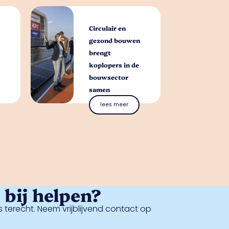
Circulair en
gezond bouwen
brengt
koplopers in de
bouwsector
samen
lees meer
bij helpen?
 terecht. Neem vrijblijvend contact op