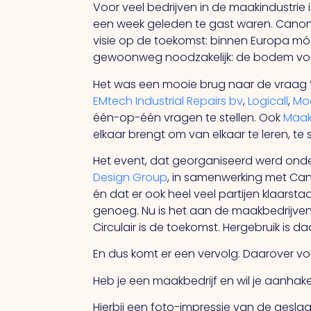
Voor veel bedrijven in de maakindustrie 
een week geleden te gast waren. Cano
visie op de toekomst: binnen Europa mó
gewoonweg noodzakelijk: de bodem voor 
Het was een mooie brug naar de vraag ‘
EMtech Industrial Repairs bv
,
Logicall
,
Mo
één-op-één vragen te stellen. Ook
Maak
elkaar brengt om van elkaar te leren, t
Het event, dat georganiseerd werd ond
Design Group
, in samenwerking met Ca
én dat er ook heel veel partijen klaarstaa
genoeg. Nu is het aan de maakbedrijven o
Circulair is de toekomst. Hergebruik is da
En dus komt er een vervolg. Daarover vo
Heb je een maakbedrijf en wil je aanhake
Hierbij een foto-impressie van de gesl