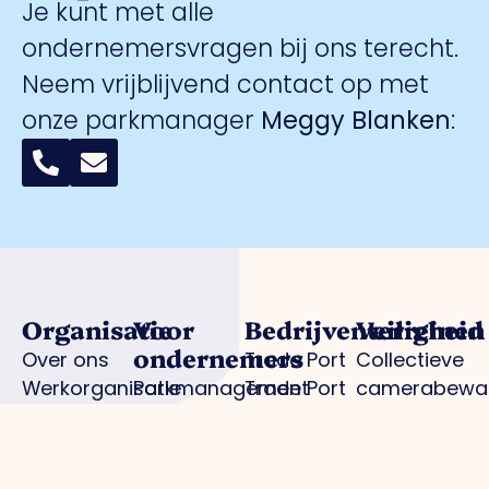
Je kunt met alle
ondernemersvragen bij ons terecht.
Neem vrijblijvend contact op met
onze parkmanager
Meggy Blanken
:
Organisatie
Voor
Bedrijventerreinen
Veiligheid
ondernemers
Over ons
Trade Port
Collectieve
Werkorganisatie
Parkmanagement
Trade Port
camerabewa
Bestuur
Belangenbehartiging
zuid
Keurmerk
Samenwerkingen
Strategische
Noorderpoort
Veilig
Afdelingen
projecten
Spikweien
Ondernemen