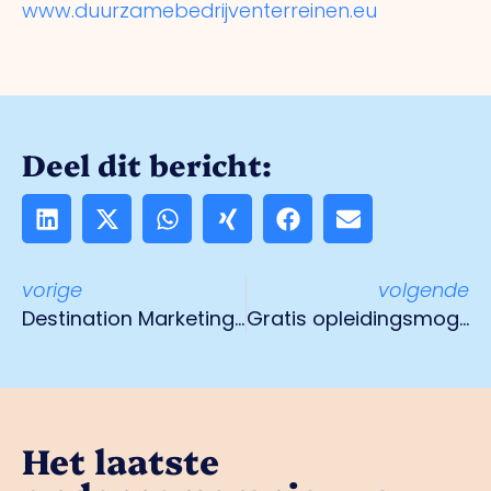
www.duurzamebedrijventerreinen.eu
Deel dit bericht:
vorige
volgende
Des­ti­na­ti­on Mar­ke­ting Lim­burg gaat toe­ris­tisch Lim­burg pro­mo­ten
Gratis opleidingsmogelijkheden industrie, logistiek en techniek
Het laatste