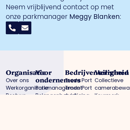
Neem vrijblijvend contact op met
onze parkmanager
Meggy Blanken
:
Organisatie
Voor
Bedrijventerreinen
Veiligheid
ondernemers
Over ons
Trade Port
Collectieve
Werkorganisatie
Parkmanagement
Trade Port
camerabewa
Bestuur
Belangenbehartiging
zuid
Keurmerk
Samenwerkingen
Strategische
Noorderpoort
Veilig
Afdelingen
projecten
Spikweien
Ondernemen
Expertisegroepen
Bedrijven
AED
Investerings
locaties