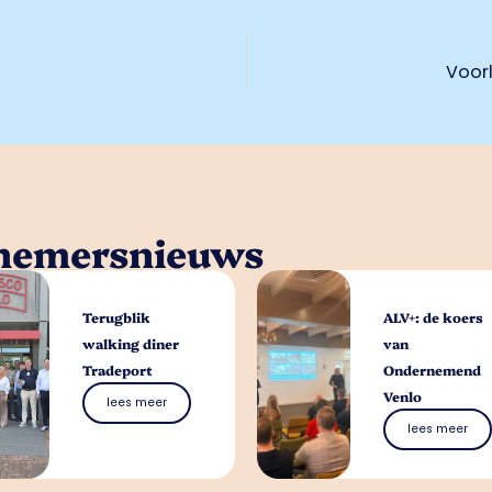
Voorl
rnemersnieuws
Terugblik
ALV+: de koers
walking diner
van
Tradeport
Ondernemend
Venlo
lees meer
lees meer