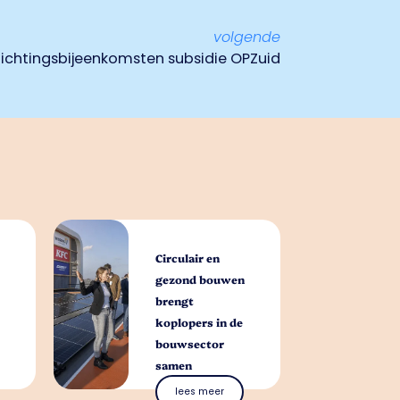
volgende
ichtingsbijeenkomsten subsidie OPZuid
Circulair en
gezond bouwen
brengt
koplopers in de
bouwsector
samen
lees meer