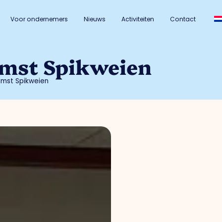
Voor ondernemers
Nieuws
Activiteiten
Contact
mst Spikweien
omst Spikweien