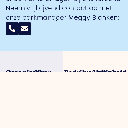
Neem vrijblijvend contact op met
onze parkmanager
Meggy Blanken
:
Organisatie
Voor
Bedrijventerreinen
Veiligheid
ondernemers
Over ons
Trade Port
Collectieve
Werkorganisatie
Parkmanagement
Trade Port
camerabewa
Bestuur
Belangenbehartiging
zuid
Keurmerk
Samenwerkingen
Strategische
Noorderpoort
Veilig
Afdelingen
projecten
Spikweien
Ondernemen
Expertisegroepen
Bedrijven
AED
Investerings
locaties