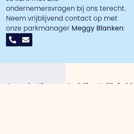
ondernemersvragen bij ons terecht.
Neem vrijblijvend contact op met
onze parkmanager
Meggy Blanken
:
Organisatie
Voor
Bedrijventerreinen
Veiligheid
ondernemers
Over ons
Trade Port
Collectieve
Werkorganisatie
Parkmanagement
Trade Port
camerabewa
Bestuur
Belangenbehartiging
zuid
Keurmerk
Samenwerkingen
Strategische
Noorderpoort
Veilig
Afdelingen
projecten
Spikweien
Ondernemen
Expertisegroepen
Bedrijven
AED