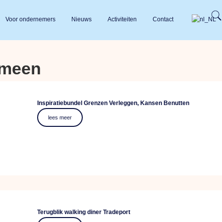
Voor ondernemers
Nieuws
Activiteiten
Contact
emeen
Inspiratiebundel Grenzen Verleggen, Kansen Benutten
lees meer
Terugblik walking diner Tradeport