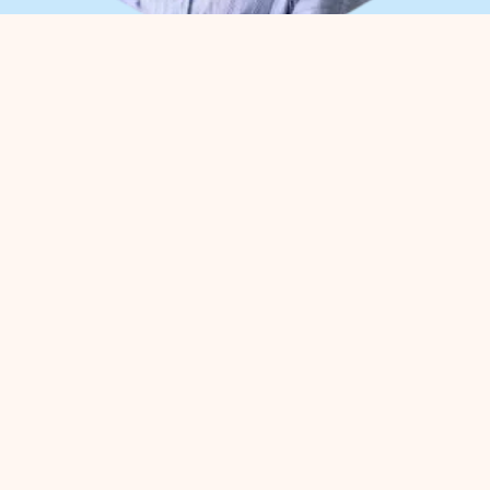
Waar kunnen we je bij
helpen?
Je kunt met alle
ondernemersvragen bij ons terecht.
Neem vrijblijvend contact op met
onze parkmanager
Meggy Blanken
:
Organisatie
Voor
Bedrijventerreinen
Veiligheid