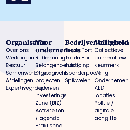
Organisatie
Voor
Bedrijventerreinen
Veiligheid
ondernemers
Over ons
Trade Port
Collectieve
Werkorganisatie
Parkmanagement
Trade Port
camerabewa
Bestuur
Belangenbehartiging
zuid
Keurmerk
Samenwerkingen
Strategische
Noorderpoort
Veilig
Afdelingen
projecten
Spikweien
Ondernemen
Expertisegroepen
Bedrijven
AED
Investerings
locaties
Zone (BIZ)
Politie /
Activiteiten
digitale
/ agenda
aangifte
Praktische