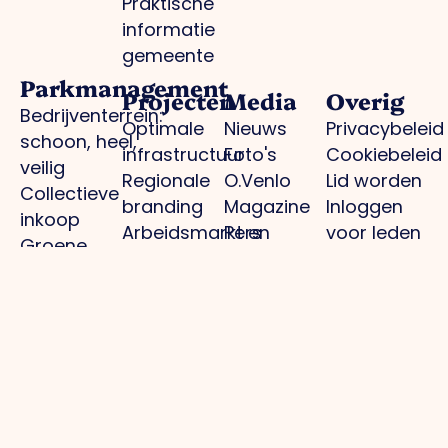
Praktische
informatie
gemeente
Parkmanagement
Projecten
Media
Overig
Bedrijventerrein:
Optimale
Nieuws
Privacybeleid
schoon, heel,
infrastructuur
Foto's
Cookiebeleid
veilig
Regionale
O.Venlo
Lid worden
Collectieve
branding
Magazine
Inloggen
inkoop
Arbeidsmarkt en
Pers
voor leden
Groene
kennisontwikkeling
Contact
bedrijventerreinen
Toekomstbestendig
Actuele
ondernemen
infrastructuur
Samenwerking
/
omleidingen
Contact
info@ondernemendvenlo.nl