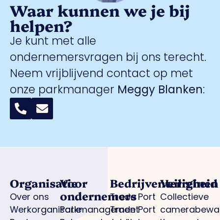
Waar kunnen we je bij
helpen?
Je kunt met alle
ondernemersvragen bij ons terecht.
Neem vrijblijvend contact op met
onze parkmanager
Meggy Blanken
:
Organisatie
Voor
Bedrijventerreinen
Veiligheid
ondernemers
Over ons
Trade Port
Collectieve
Werkorganisatie
Parkmanagement
Trade Port
camerabewa