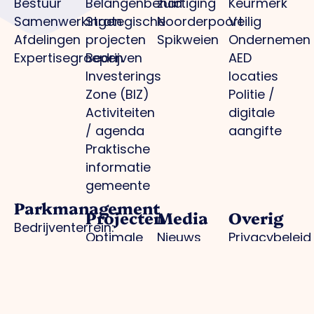
Bestuur
Belangenbehartiging
zuid
Keurmerk
Samenwerkingen
Strategische
Noorderpoort
Veilig
Afdelingen
projecten
Spikweien
Ondernemen
Expertisegroepen
Bedrijven
AED
Investerings
locaties
Zone (BIZ)
Politie /
Activiteiten
digitale
/ agenda
aangifte
Praktische
informatie
gemeente
Parkmanagement
Projecten
Media
Overig
Bedrijventerrein:
Optimale
Nieuws
Privacybeleid
schoon, heel,
infrastructuur
Foto's
Cookiebeleid
veilig
Regionale
O.Venlo
Lid worden
Collectieve
branding
Magazine
Inloggen
inkoop
Arbeidsmarkt en
Pers
voor leden