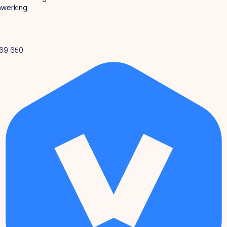
werking
 69 650