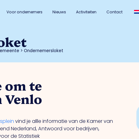
Voor ondernemers
Nieuws
Activiteiten
Contact
oket
 gemeente
>
Ondernemersloket
e om te
 Venlo
splein
vind je allle informatie van de Kamer van
end Nederland, Antwoord voor bedrijven,
oor de Statistiek