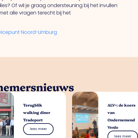
es? Of wil je graag ondersteuning bij het invullen
t alle vragen terecht bij het
vicepunt Noord-Limburg
rnemersnieuws
Terugblik
ALV+: de koers
walking diner
van
Tradeport
Ondernemend
Venlo
lees meer
lees meer