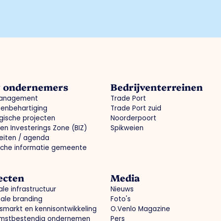
r ondernemers
Bedrijventerreinen
anagement
Trade Port
enbehartiging
Trade Port zuid
gische projecten
Noorderpoort
ven Investerings Zone (BIZ)
Spikweien
teiten / agenda
sche informatie gemeente
ecten
Media
le infrastructuur
Nieuws
ale branding
Foto's
smarkt en kennisontwikkeling
O.Venlo Magazine
mstbestendig ondernemen
Pers