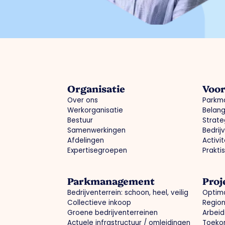
Organisatie
Voo
Over ons
Parkm
Werkorganisatie
Belang
Bestuur
Strate
Samenwerkingen
Bedrij
Afdelingen
Activi
Expertisegroepen
Prakti
Parkmanagement
Proj
Bedrijventerrein: schoon, heel, veilig
Optima
Collectieve inkoop
Region
Groene bedrijventerreinen
Arbeid
Actuele infrastructuur / omleidingen
Toeko