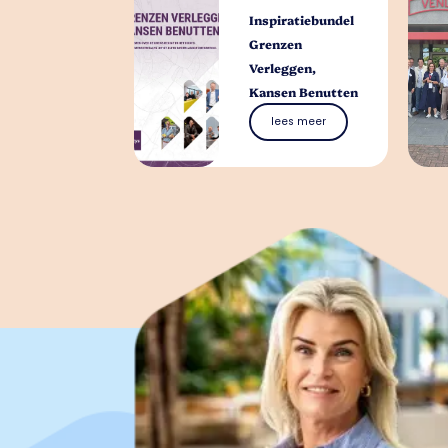
Inspiratiebundel
Grenzen
Verleggen,
Kansen Benutten
lees meer