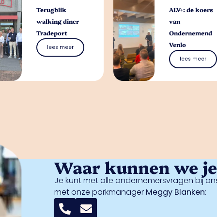
Terugblik
ALV+: de koers
walking diner
van
Tradeport
Ondernemend
Venlo
lees meer
lees meer
Waar kunnen we je 
Je kunt met alle ondernemersvragen bij ons
met onze parkmanager
Meggy Blanken
: