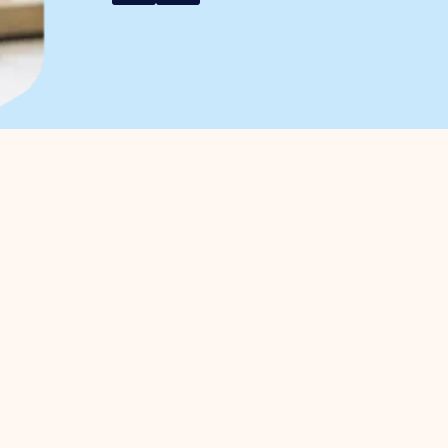
r ondernemers
Bedrijventerreinen
anagement
Trade Port
enbehartiging
Trade Port zuid
gische projecten
Noorderpoort
ven Investerings Zone (BIZ)
Spikweien
teiten / agenda
sche informatie gemeente