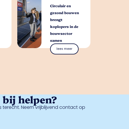
Circulair en
gezond bouwen
brengt
koplopers in de
bouwsector
samen
lees meer
bij helpen?
 terecht. Neem vrijblijvend contact op