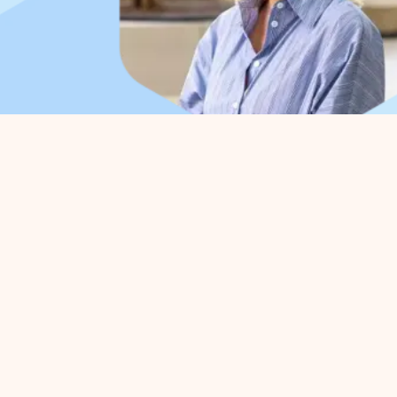
Organisatie
Voo
Over ons
Parkm
Werkorganisatie
Belang
Bestuur
Strate
Samenwerkingen
Bedrij
Afdelingen
Activi
Expertisegroepen
Prakti