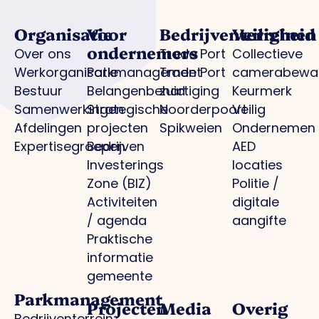
Organisatie
Voor
Bedrijventerreinen
Veiligheid
ondernemers
Over ons
Trade Port
Collectieve
Werkorganisatie
Parkmanagement
Trade Port
camerabewa
Bestuur
Belangenbehartiging
zuid
Keurmerk
Samenwerkingen
Strategische
Noorderpoort
Veilig
Afdelingen
projecten
Spikweien
Ondernemen
Expertisegroepen
Bedrijven
AED
Investerings
locaties
Zone (BIZ)
Politie /
Activiteiten
digitale
/ agenda
aangifte
Praktische
informatie
gemeente
Parkmanagement
Projecten
Media
Overig
Bedrijventerrein: