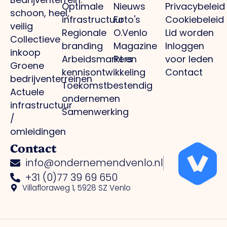
Optimale
Nieuws
Privacybeleid
schoon, heel,
infrastructuur
Foto's
Cookiebeleid
veilig
Regionale
O.Venlo
Lid worden
Collectieve
branding
Magazine
Inloggen
inkoop
Arbeidsmarkt en
Pers
voor leden
Groene
kennisontwikkeling
Contact
bedrijventerreinen
Toekomstbestendig
Actuele
ondernemen
infrastructuur
Samenwerking
/
omleidingen
Contact
info@ondernemendvenlo.nl
+31 (0)77 39 69 650
Villafloraweg 1, 5928 SZ Venlo