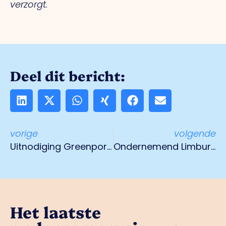
verzorgt.
Deel dit bericht:
vorige
volgende
Uitnodiging Greenport netwerkontbijt
Ondernemend Limburg: ‘Stop het doemdenken, we staan er sterk voor!’
Het laatste