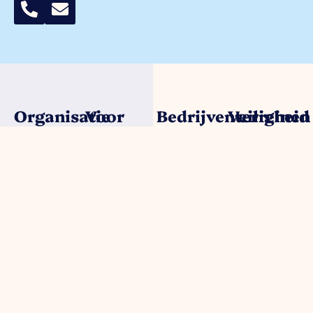
Organisatie
Voor
Bedrijventerreinen
Veiligheid
ondernemers
Over ons
Trade Port
Collectieve
Werkorganisatie
Parkmanagement
Trade Port
camerabewa
Bestuur
Belangenbehartiging
zuid
Keurmerk
Samenwerkingen
Strategische
Noorderpoort
Veilig
Afdelingen
projecten
Spikweien
Ondernemen
Expertisegroepen
Bedrijven
AED
Investerings
locaties
Zone (BIZ)
Politie /
Activiteiten
digitale
/ agenda
aangifte