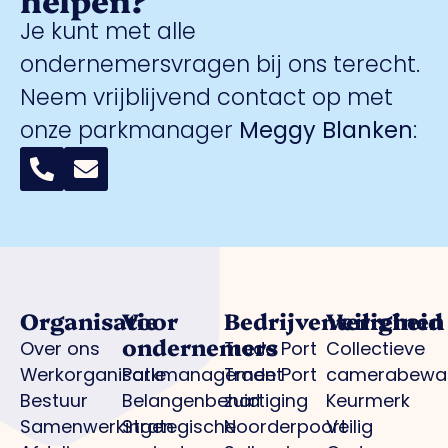
Je kunt met alle
ondernemersvragen bij ons terecht.
Neem vrijblijvend contact op met
onze parkmanager
Meggy Blanken
:
Organisatie
Voor
Bedrijventerreinen
Veiligheid
ondernemers
Over ons
Trade Port
Collectieve
Werkorganisatie
Parkmanagement
Trade Port
camerabewa
Bestuur
Belangenbehartiging
zuid
Keurmerk
Samenwerkingen
Strategische
Noorderpoort
Veilig