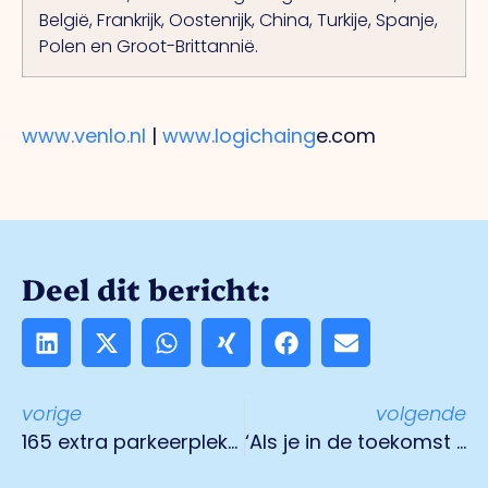
België, Frankrijk, Oostenrijk, China, Turkije, Spanje,
Polen en Groot-Brittannië.
www.venlo.nl
|
www.logichaing
e.com
Deel dit bericht:
vorige
volgende
165 extra parkeerplekken voor vrachtwagenchauffeurs
‘Als je in de toekomst jouw chauffeurs wilt behouden, is het essentieel om in hen te investeren’