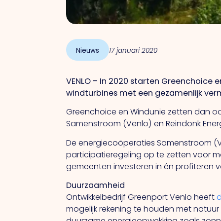
Nieuws
17 januari 2020
VENLO – In 2020 starten Greenchoice 
windturbines met een gezamenlijk verm
Greenchoice en Windunie zetten dan ook
Samenstroom (Venlo) en Reindonk Energ
De energiecoöperaties Samenstroom (Ve
participatieregeling op te zetten voor
gemeenten investeren in én profiteren v
Duurzaamheid
Ontwikkelbedrijf Greenport Venlo heeft
mogelijk rekening te houden met natuur
duurzame energieopwekking zoals zon