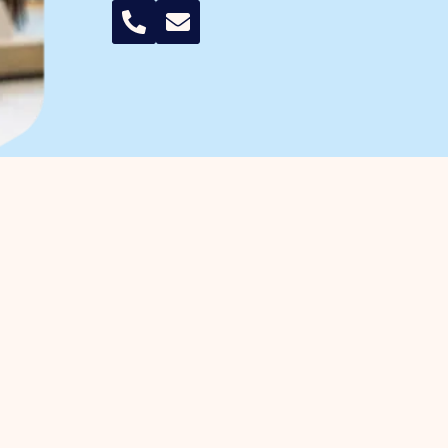
r ondernemers
Bedrijventerreinen
anagement
Trade Port
enbehartiging
Trade Port zuid
gische projecten
Noorderpoort
ven Investerings Zone (BIZ)
Spikweien
teiten / agenda