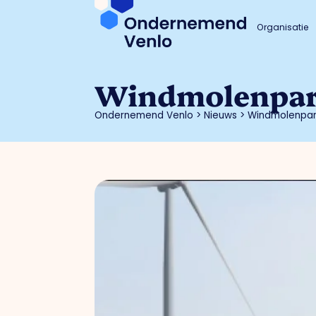
Organisatie
Windmolenpar
Ondernemend Venlo
>
Nieuws
>
Windmolenpar