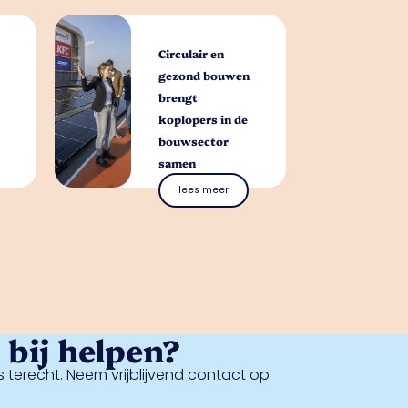
Circulair en
gezond bouwen
brengt
koplopers in de
bouwsector
samen
lees meer
bij helpen?
 terecht. Neem vrijblijvend contact op