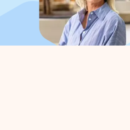
Organisatie
Voo
Over ons
Parkm
Werkorganisatie
Belang
Bestuur
Strate
Samenwerkingen
Bedrij
Afdelingen
Activi