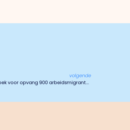
volgende
Gemeente Venlo krijgt verzoek voor opvang 900 arbeidsmigranten