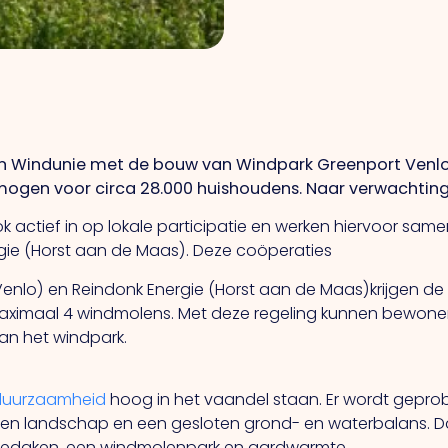
en Windunie met de bouw van Windpark Greenport Venlo
ogen voor circa 28.000 huishoudens. Naar verwachting i
 actief in op lokale participatie en werken hiervoor sa
ie (Horst aan de Maas). Deze coöperaties
nlo) en Reindonk Energie (Horst aan de Maas)krijgen de
 maximaal 4 windmolens. Met deze regeling kunnen bewone
an het windpark.
duurzaamheid
hoog in het vaandel staan. Er wordt geprobe
 en landschap en een gesloten grond- en waterbalans. D
nedaken, een windmolenpark en aardwarmte.