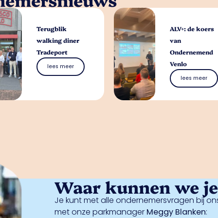
Terugblik
ALV+: de koers
walking diner
van
Tradeport
Ondernemend
Venlo
lees meer
lees meer
Waar kunnen we je 
Je kunt met alle ondernemersvragen bij ons
met onze parkmanager
Meggy Blanken
: