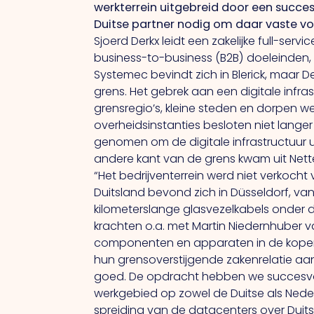
werkterrein uitgebreid door een succes
Duitse partner nodig om daar vaste voe
Sjoerd Derkx leidt een zakelijke full-serv
business-to-business (B2B) doeleinden,
Systemec bevindt zich in Blerick, maar D
grens.
Het
gebrek aan een digitale infra
grensregio’s, kleine steden en dorpen we
overheidsinstanties besloten niet langer
genomen om de digitale infrastructuur u
andere kant van de grens kwam uit Nette
“Het
bedrijventerrein werd niet verkoch
Duitsland bevond zich in Düsseldorf, va
kilometerslange glasvezelkabels onder 
krachten o.a. met Martin Niedernhuber va
componenten en apparaten in de koper-
hun grensoverstijgende zakenrelatie a
goed.
De
opdracht hebben we succesvol 
werkgebied op zowel de Duitse als Nede
spreiding van de datacenters over Duit