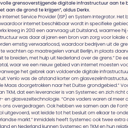
volle grensoverstijgende digitale infrastructuur aan te 
t aan de grond te krijgen”, aldus Derkx.
ice Internet Service Provider (ISP) en System Integrator.
Het
b
 waardoor internet beschikbaar wordt in specifieke gebie
erkx kreeg in 2013 een aanvraag uit Duitsland, waarmee hij
structuur was daar al jaren een bron van zorg voor lokale 
rden ernstig verwaarloosd, waardoor bedrijven uit de gren
 te wachten op maatregelen vanuit Berlijn, in plaats daarv
it te breiden, met hulp uit Nederland over de grens.” De
tal, waar we een nieuw gebied van internet moesten voorzi
t vanwege het gebrek aan voldoende digitale infrastructuu
nuit Venlo was de afstand korter om glasvezelinfrastructu
de Maas doorgetrokken naar het Duitse grondgebied.” Voo
n TKM, dat een leverancier is van Systemec en zich richt 
 en glasvezeltechnologie. “Onze vaders waren al meer d
an ons overgedragen.
Ook
hebben we samen aan de Fonty
uitgevoerd, wat leidde tot het besluit om elkaar te onde
rlandse markt.” Inmiddels heeft Systemec ook twee extra 
sland en Nederland kunnen Systemec en TKM en hun relatie