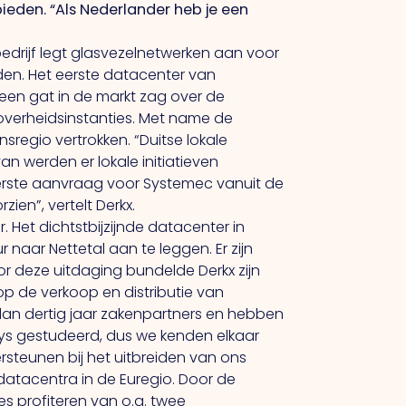
bieden.
“Als
Nederlander heb je een
edrijf legt glasvezelnetwerken aan voor
den.
Het
eerste datacenter van
 een gat in de markt zag over de
overheidsinstanties.
Met
name de
sregio vertrokken. “Duitse lokale
an werden er lokale initiatieven
 eerste aanvraag voor Systemec vanuit de
en”, vertelt Derkx.
r.
Het
dichtstbijzijnde datacenter in
ur naar Nettetal aan te leggen.
Er
zijn
r deze uitdaging bundelde Derkx zijn
op de verkoop en distributie van
an dertig jaar zakenpartners en hebben
s gestudeerd, dus we kenden elkaar
rsteunen bij het uitbreiden van ons
datacentra in de Euregio. Door de
s profiteren van o.a. twee