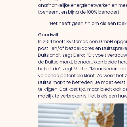
onafhankelijke energienetwerken en mee
toeneemt en bijna de 100% benadert.
‘Het heeft geen zin om als
een roe
Goodwill
In 2014 heeft Systemec een GmbH opger
post- en/of bezoekadres en Duitsspreken
Duitsland”, zegt Derkx.
“Dit
voelt vertrouw
de Duitse markt, benadrukken beide heren.
hetzelfde”, zegt Martin. “Maar Nederland
volgende potentiële klant.
Zo
werkt het 
Duitse markt te betreden.
Je
moet eerst
te krijgen.
Dat
kost tijd, maar biedt ook
moeilijk te verbreken is.
Het
is als een huw