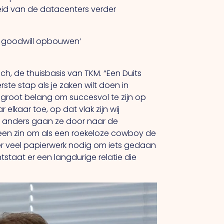
eid van de datacenters verder
t
goodwill opbouwen’
h, de thuisbasis van TKM.
“Een
Duits
te stap als je zaken wilt doen in
 groot belang om succesvol te zijn op
 elkaar toe, op dat vlak zijn wij
rd, anders gaan ze door naar de
 geen zin om als een roekeloze cowboy de
r veel papierwerk nodig om iets gedaan
ntstaat er een langdurige relatie die