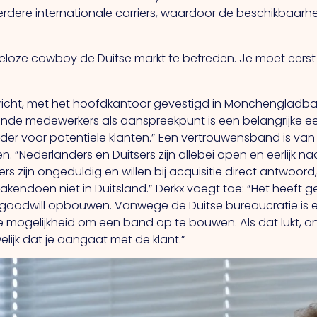
rdere internationale carriers, waardoor de beschikbaarh
keloze cowboy de Duitse
markt te betreden.
Je
moet eers
icht, met het hoofdkantoor gevestigd in Mönchengladbac
de medewerkers als aanspreekpunt is een belangrijke eers
der voor potentiële klanten.” Een vertrouwensband is van
 “Nederlanders en Duitsers zijn allebei open en eerlijk naar
ers zijn ongeduldig en willen bij acquisitie direct antwoo
zakendoen niet in Duitsland.” Derkx voegt toe: “Het heeft
 goodwill opbouwen. Vanwege de Duitse bureaucratie is e
 de mogelijkheid om een band op te bouwen.
Als
dat lukt, o
elijk dat je aangaat met de klant.”