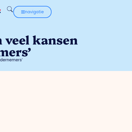
navigatie
h veel kansen
mers’
ndernemers’