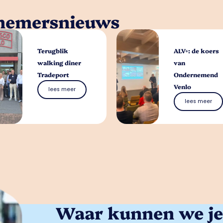
rnemersnieuws
Terugblik
ALV+: de koers
walking diner
van
Tradeport
Ondernemend
Venlo
lees meer
lees meer
Waar kunnen we je 