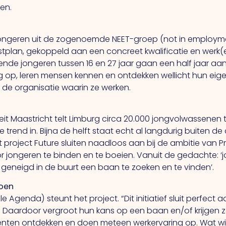
en.
ongeren uit de zogenoemde NEET-groep (not in employment
tplan, gekoppeld aan een concreet kwalificatie en werk(erv
de jongeren tussen 16 en 27 jaar gaan een half jaar aan
g op, leren mensen kennen en ontdekken wellicht hun eigen
 de organisatie waarin ze werken.
it Maastricht telt Limburg circa 20.000 jongvolwassenen t
jke trend in. Bijna de helft staat echt al langdurig buiten d
t project Future sluiten naadloos aan bij de ambitie van
or jongeren te binden en te boeien. Vanuit de gedachte: 
 geneigd in de buurt een baan te zoeken en te vinden’.
doen
genda) steunt het project. “Dit initiatief sluit perfect
. Daardoor vergroot hun kans op een baan en/of krijgen 
lenten ontdekken en doen meteen werkervaring op. Wat wil 