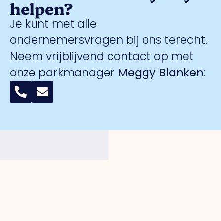
helpen?
Je kunt met alle
ondernemersvragen bij ons terecht.
Neem vrijblijvend contact op met
onze parkmanager
Meggy Blanken
:
Organisatie
Voor
Bedrijventerreinen
Veiligheid
ondernemers
Over ons
Trade Port
Collectieve
Werkorganisatie
Parkmanagement
Trade Port
camerabewa
Bestuur
Belangenbehartiging
zuid
Keurmerk
Samenwerkingen
Strategische
Noorderpoort
Veilig