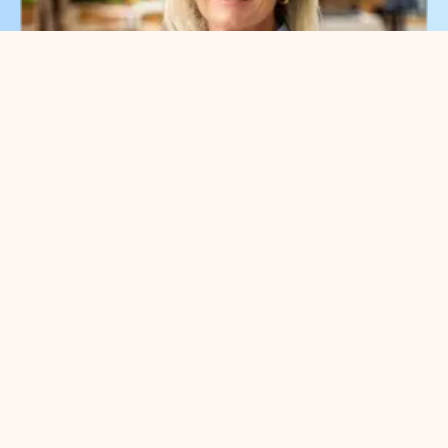
Waar kunnen we je bij
helpen?
Je kunt met alle
ondernemersvragen bij ons terecht.
Neem vrijblijvend contact op met
onze parkmanager
Meggy Blanken
: