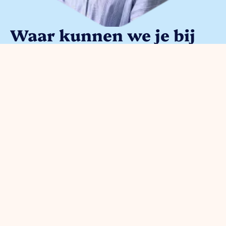
Waar kunnen we je bij
helpen?
Je kunt met alle
ondernemersvragen bij ons terecht.
Neem vrijblijvend contact op met
onze parkmanager
Meggy Blanken
:
Organisatie
Voor
Bedrijventerreinen
Veiligheid
ondernemers