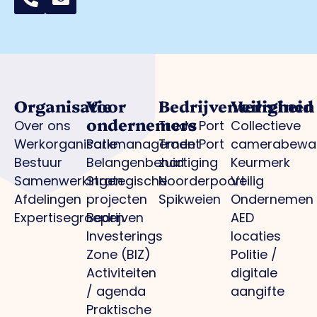
Organisatie
Voor
Bedrijventerreinen
Veiligheid
ondernemers
Over ons
Trade Port
Collectieve
Werkorganisatie
Parkmanagement
Trade Port
camerabewa
Bestuur
Belangenbehartiging
zuid
Keurmerk
Samenwerkingen
Strategische
Noorderpoort
Veilig
Afdelingen
projecten
Spikweien
Ondernemen
Expertisegroepen
Bedrijven
AED
Investerings
locaties
Zone (BIZ)
Politie /
Activiteiten
digitale
/ agenda
aangifte
Praktische