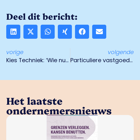
Deel dit bericht:
vorige
volgende
Kies Techniek: ‘Wie nu niet aanhaakt, staat over vijf jaar buiten de maatschappij’
Particuliere vastgoedbelegger: verkoop uw stenen niet!
Het laatste
ondernemersnieuws