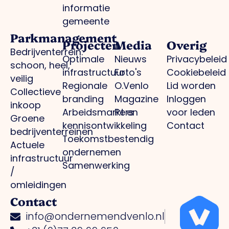
informatie
gemeente
Parkmanagement
Projecten
Media
Overig
Bedrijventerrein:
Optimale
Nieuws
Privacybeleid
schoon, heel,
infrastructuur
Foto's
Cookiebeleid
veilig
Regionale
O.Venlo
Lid worden
Collectieve
branding
Magazine
Inloggen
inkoop
Arbeidsmarkt en
Pers
voor leden
Groene
kennisontwikkeling
Contact
bedrijventerreinen
Toekomstbestendig
Actuele
ondernemen
infrastructuur
Samenwerking
/
omleidingen
Contact
info@ondernemendvenlo.nl