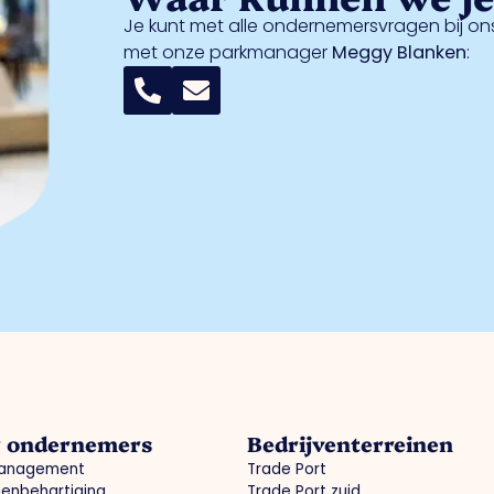
Je kunt met alle ondernemersvragen bij ons
met onze parkmanager
Meggy Blanken
:
r ondernemers
Bedrijventerreinen
anagement
Trade Port
enbehartiging
Trade Port zuid