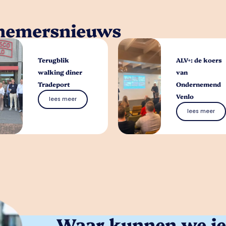
rnemersnieuws
Terugblik
ALV+: de koers
walking diner
van
Tradeport
Ondernemend
Venlo
lees meer
lees meer
Waar kunnen we je 