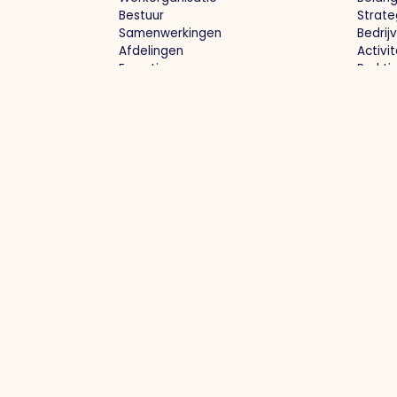
Bestuur
Strate
Samenwerkingen
Bedrij
Afdelingen
Activi
Expertisegroepen
Prakti
Parkmanagement
Proj
Bedrijventerrein: schoon, heel, veilig
Optima
Collectieve inkoop
Region
Groene bedrijventerreinen
Arbeid
Actuele infrastructuur / omleidingen
Toeko
Samen
Contact
info@ondernemendvenlo.nl
+31 (0)77 39
Villafloraweg 1, 5928 SZ Venlo