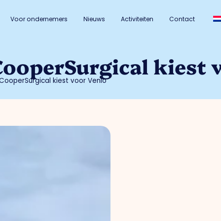
Voor ondernemers
Nieuws
Activiteiten
Contact
CooperSurgical kiest 
 CooperSurgical kiest voor Venlo