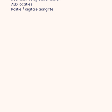
AED locaties
Politie / digitale aangifte
Overig
Privacybeleid
Cookiebeleid
Lid worden
Inloggen voor leden
Contact