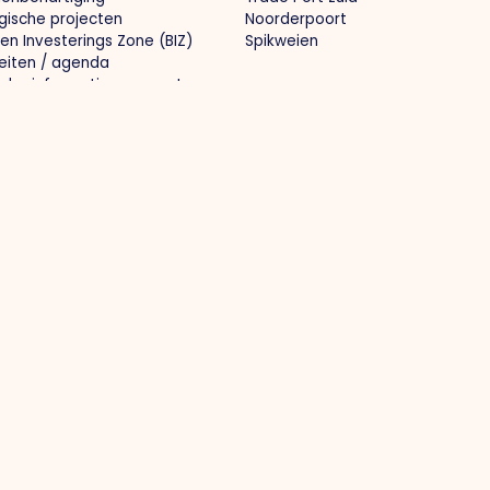
gische projecten
Noorderpoort
ven Investerings Zone (BIZ)
Spikweien
teiten / agenda
sche informatie gemeente
ecten
Media
le infrastructuur
Nieuws
ale branding
Foto's
smarkt en kennisontwikkeling
O.Venlo Magazine
mstbestendig ondernemen
Pers
werking
 69 650