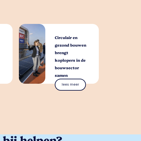
Circulair en
gezond bouwen
brengt
koplopers in de
bouwsector
samen
lees meer
bij helpen?