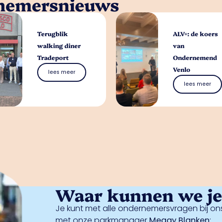
rnemersnieuws
Terugblik
ALV+: de koers
walking diner
van
Tradeport
Ondernemend
Venlo
lees meer
lees meer
Waar kunnen we je 
Je kunt met alle ondernemersvragen bij ons
met onze parkmanager
Meggy Blanken
: