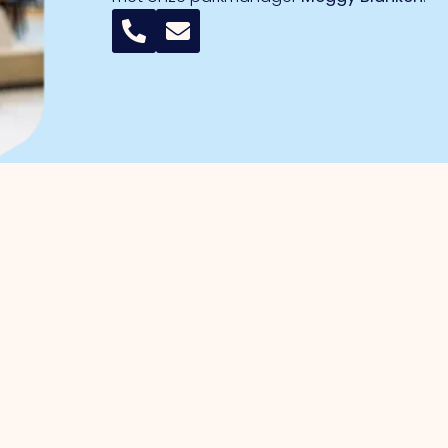
r ondernemers
Bedrijventerreinen
anagement
Trade Port
enbehartiging
Trade Port zuid
gische projecten
Noorderpoort
ven Investerings Zone (BIZ)
Spikweien