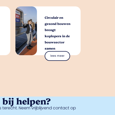
Circulair en
gezond bouwen
brengt
koplopers in de
bouwsector
samen
lees meer
bij helpen?
 terecht. Neem vrijblijvend contact op