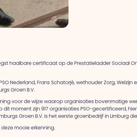
ogst haalbare certificaat op de Prestatieladder Sociaal
r PSO Nederland, Frans Schatorjé, wethouder Zorg, Welzij
urgs Groen B.V.
kenning voor de wijze waarop organisaties bovenmatige 
 dit moment zijn 917 organisaties PSO-gecertificeerd, h
urgs Groen B.V. is het eerste groenbedrijf in Limburg die 
t deze mooie erkenning.