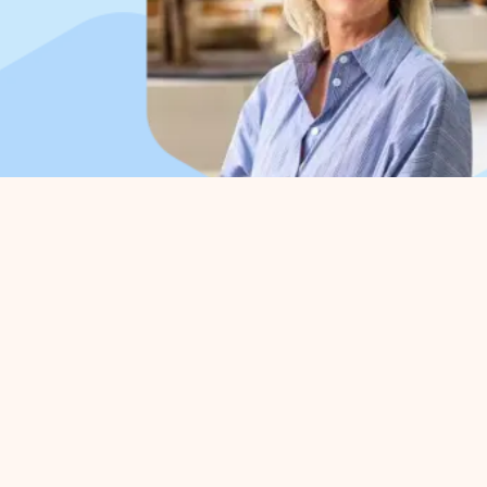
Organisatie
Voo
Over ons
Parkm
Werkorganisatie
Belang
Bestuur
Strate
Samenwerkingen
Bedrij